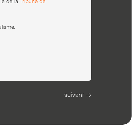
cle de la
Tribune de
alisme.
suivant
→