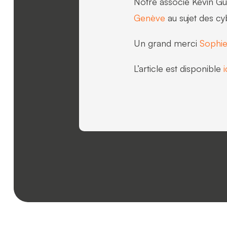
Notre associé Kevin Gui
Genève
au sujet des c
Un grand merci
Sophi
L’article est disponible
i