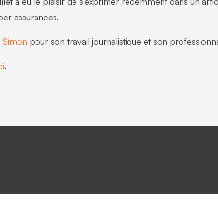
llet a eu le plaisir de s’exprimer récemment dans un arti
yber assurances.
e Simon
pour son travail journalistique et son professionn
ci
.